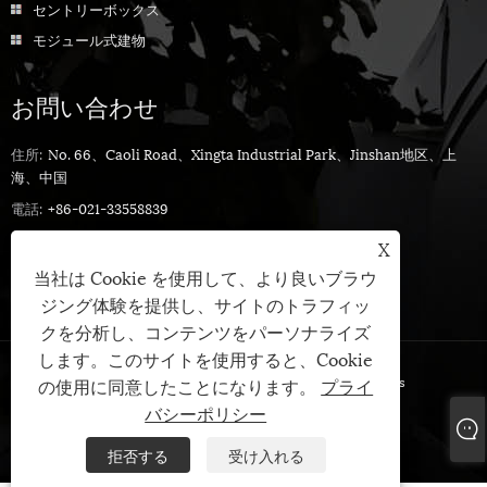
セントリーボックス
モジュール式建物
お問い合わせ
住所:
No. 66、Caoli Road、Xingta Industrial Park、Jinshan地区、上
海、中国
電話:
+86-021-33558839
電話:
+86-13661698568
X
Eメール:
sandy@cymdin.com
当社は Cookie を使用して、より良いブラウ
ジング体験を提供し、サイトのトラフィッ
クを分析し、コンテンツをパーソナライズ
します。このサイトを使用すると、Cookie
Copyright©2024 Shanghai Cymdin Industrial Co.、Ltd。All Rights
の使用に同意したことになります。
プライ
Reserved。
バシーポリシー
Links
Sitemap
RSS
XML
プライバシーポリシー
拒否する
受け入れる